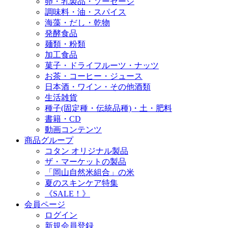
卵・乳製品・ソーセージ
調味料・油・スパイス
海藻・だし・乾物
発酵食品
麺類・粉類
加工食品
菓子・ドライフルーツ・ナッツ
お茶・コーヒー・ジュース
日本酒・ワイン・その他酒類
生活雑貨
種子(固定種・伝統品種)・土・肥料
書籍・CD
動画コンテンツ
商品グループ
コタン オリジナル製品
ザ・マーケットの製品
「岡山自然米組合」の米
夏のスキンケア特集
《SALE！》
会員ページ
ログイン
新規会員登録