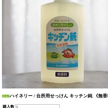
ハイネリー / 台所用せっけん キッチン純 《無香料
購入数