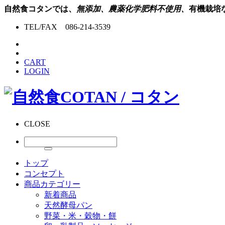
自然食コタンでは、
無添加、農薬化学肥料不使用、
有機栽培
TEL/FAX 086-214-3539
CART
LOGIN
CLOSE
トップ
コンセプト
商品カテゴリー
新着商品
天然酵母パン
野菜・米・穀物・餅