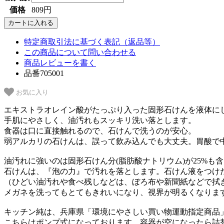
価格
809円
特定商取引法に基づく表記（返品等）
この商品について問い合わせる
商品レビューを書く
品番705001
お気に入り
エキストラオレイン酸がたっぷり入った固形石けんを液体に
手肌にやさしく、油汚れもスッキリ洗い落とします。
食器は口に直接触れるので、石けんで洗うのが安心。
弱アルカリの石けんは、誤って飲み込んでも大丈夫。胃酸で
油汚れに強いのは固形石けん分(脂肪酸ナトリウム)が25%も
石けんは、『泡の力』で汚れを落とします。石けん液をつけ
（ひどい油汚れや食べ残しなどは、ぼろ布や新聞紙などで拭
メガネを洗ってもとてもきれいになり、視界が明るくなりま
キッチン純は、兵庫県「環境にやさしい買い物運動指定商品
こちらはポンプ式になっております。容器が空になったら詰