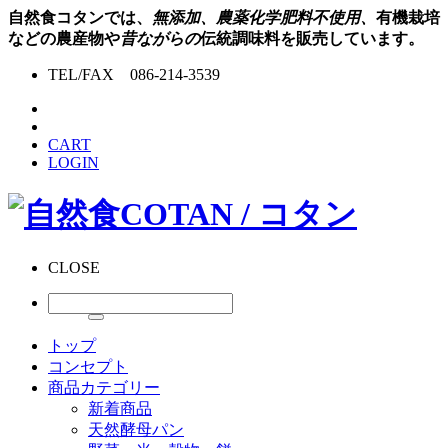
自然食コタンでは、
無添加、農薬化学肥料不使用、
有機栽培
などの農産物や
昔ながらの
伝統調味料を販売しています。
TEL/FAX 086-214-3539
CART
LOGIN
CLOSE
トップ
コンセプト
商品カテゴリー
新着商品
天然酵母パン