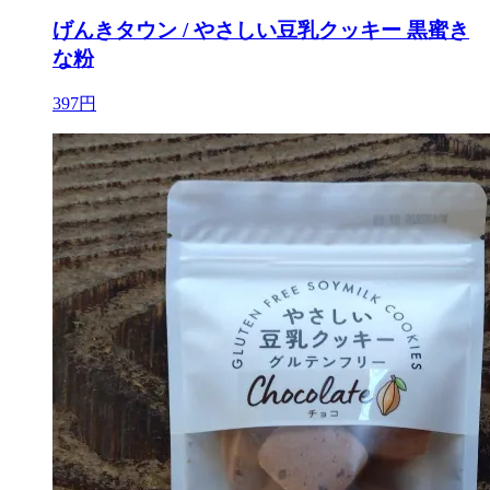
げんきタウン / やさしい豆乳クッキー 黒蜜き
な粉
397円