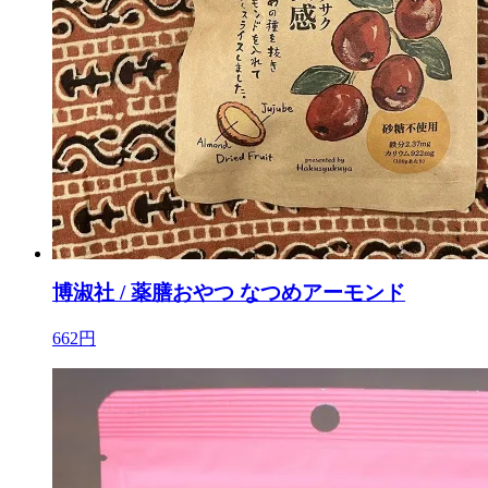
博淑社 / 薬膳おやつ なつめアーモンド
662円