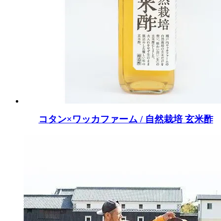
コタン×ワッカファーム / 自然栽培 玄米酢