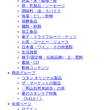
野菜・米・穀物・餅
卵・乳製品・ソーセージ
調味料・油・スパイス
海藻・だし・乾物
発酵食品
麺類・粉類
加工食品
菓子・ドライフルーツ・ナッツ
お茶・コーヒー・ジュース
日本酒・ワイン・その他酒類
生活雑貨
種子(固定種・伝統品種)・土・肥料
書籍・CD
動画コンテンツ
商品グループ
コタン オリジナル製品
ザ・マーケットの製品
「岡山自然米組合」の米
夏のスキンケア特集
《SALE！》
会員ページ
ログイン