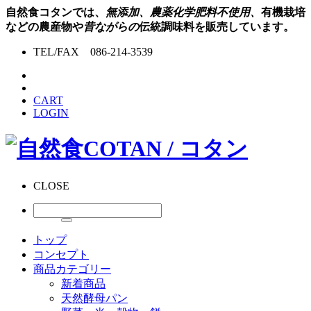
自然食コタンでは、
無添加、農薬化学肥料不使用、
有機栽培
などの農産物や
昔ながらの
伝統調味料を販売しています。
TEL/FAX 086-214-3539
CART
LOGIN
CLOSE
トップ
コンセプト
商品カテゴリー
新着商品
天然酵母パン