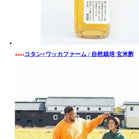
コタン×ワッカファーム / 自然栽培 玄米酢