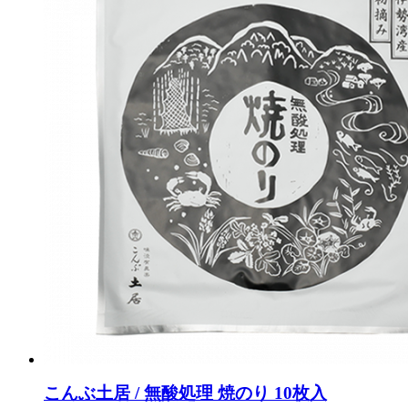
こんぶ土居 / 無酸処理 焼のり 10枚入