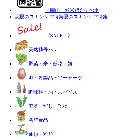
「岡山自然米組合」の米
夏のスキンケア特集
《SALE！》
天然酵母パン
野菜・米・穀物・餅
卵・乳製品・ソーセージ
調味料・油・スパイス
海藻・だし・乾物
発酵食品
麺類・粉類