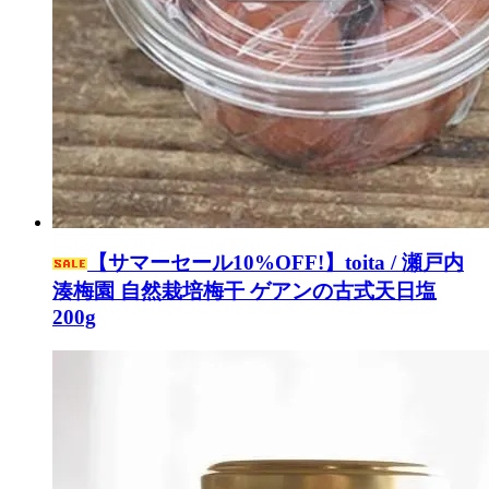
【サマーセール10%OFF!】toita / 瀬戸内
湊梅園 自然栽培梅干 ゲアンの古式天日塩
200g