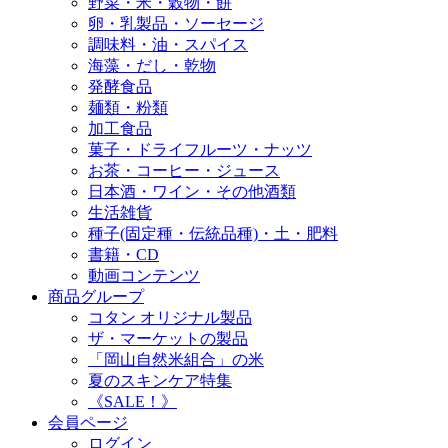
野菜・米・穀物・餅
卵・乳製品・ソーセージ
調味料・油・スパイス
海藻・だし・乾物
発酵食品
麺類・粉類
加工食品
菓子・ドライフルーツ・ナッツ
お茶・コーヒー・ジュース
日本酒・ワイン・その他酒類
生活雑貨
種子(固定種・伝統品種)・土・肥料
書籍・CD
動画コンテンツ
商品グループ
コタン オリジナル製品
ザ・マーケットの製品
「岡山自然米組合」の米
夏のスキンケア特集
《SALE！》
会員ページ
ログイン