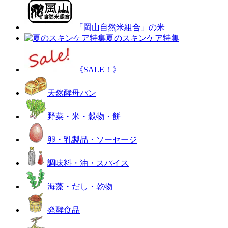
「岡山自然米組合」の米
夏のスキンケア特集
《SALE！》
天然酵母パン
野菜・米・穀物・餅
卵・乳製品・ソーセージ
調味料・油・スパイス
海藻・だし・乾物
発酵食品