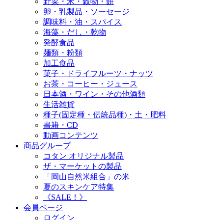
野菜・米・穀物・餅
卵・乳製品・ソーセージ
調味料・油・スパイス
海藻・だし・乾物
発酵食品
麺類・粉類
加工食品
菓子・ドライフルーツ・ナッツ
お茶・コーヒー・ジュース
日本酒・ワイン・その他酒類
生活雑貨
種子(固定種・伝統品種)・土・肥料
書籍・CD
動画コンテンツ
商品グループ
コタン オリジナル製品
ザ・マーケットの製品
「岡山自然米組合」の米
夏のスキンケア特集
《SALE！》
会員ページ
ログイン