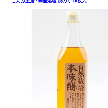
こんぶ土居 / 無酸処理 焼のり 10枚入