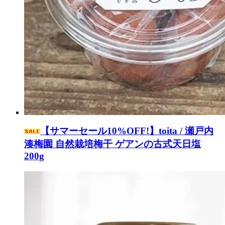
【サマーセール10%OFF!】toita / 瀬戸内
湊梅園 自然栽培梅干 ゲアンの古式天日塩
200g