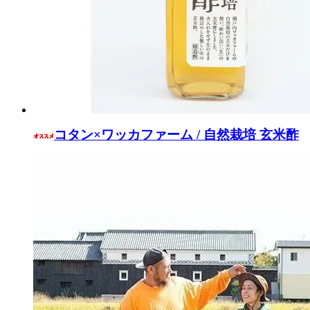
コタン×ワッカファーム / 自然栽培 玄米酢