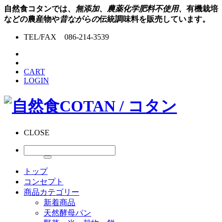
自然食コタンでは、
無添加、農薬化学肥料不使用、
有機栽培
などの農産物や
昔ながらの
伝統調味料を販売しています。
TEL/FAX 086-214-3539
CART
LOGIN
CLOSE
トップ
コンセプト
商品カテゴリー
新着商品
天然酵母パン