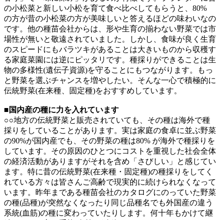
の小松菜と新しい小松を育て食べ比べしてもらうと、80%
の方が昔の小松菜の方が美味しいと答えるほどの味わいなの
です。他の種苗会社からは、形や生育の揃わない野菜では市
場性が無いと敬遠されていました。しかし、食味が良く生育
のスピードにもバラツキがあることは大きいものから収穫す
る家庭菜園には逆にピッタリです。種採りができることは生
物の多様性(遺伝子資源)を守ることにもつながります。もっ
と野菜を選ぶチャンスを増やしたい。そんな一心で積極的に
伝統野菜(在来種、固定種)をおすすめしています。
■国内産の種に力を入れています
○○地方の伝統野菜と販売されていても、その種は海外で種
採りをしていることがあります。実は家庭の食卓に並ぶ野菜
の90%が国内産でも、その野菜の種は80% が海外で種採りを
しています。その原因のひとつにコストを重視した社会全体
の経済活動がありますがそれを含め「さびしい」と感じてい
ます。特に昔の伝統野菜(在来種・固定種)の種採りをしてく
れている方々は皆さんご高齢で現実的に続けられなくなって
います。昨年まである種苗会社のカタログにのっていた野菜
の種(品種)が突然なくなったり同じ品種名でも外国産の違う
系統(血筋)の種に変わっていたりします。何十年もかけて継