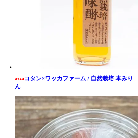
コタン×ワッカファーム / 自然栽培 本みり
ん