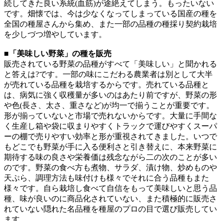
続してきた良い系統(血筋)が途絶えてしまう。もったいない
です。畑懐では、今は少なくなってしまっている国産の種を
全国の種屋さんから集め、また一部の品種の種採り契約栽培
を少しづつ増やしています。
■「美味しい野菜」の種を販売
販売されている野菜の品種がすべて「美味しい」と聞かれる
と答えは?です。一部の味にこだわる農業者は別として大半
が売れている品種を栽培するからです。売れている品種と
は、病気に強く収穫量が多いのはあたり前ですが、野菜の形
や色(長さ、太さ、重さなど)が均一で揃うことが重要です。
形が揃っていないと市場で売れないからです。大量に手間な
く生産し箱や袋に収まりやすくトラックで運びやすくスーパ
ーの棚で売りやすい効率と形が重視されてきました。いつで
もどこでも野菜が手に入る便利さと引き替えに、本来野菜に
期待する味の良さや栄養価は残念ながら二の次のことが多い
のです。野菜の食べ方も煮物、サラダ、漬け物、炒めものや
天ぷら、調理方法も味付けも様々でそれに合う品種もまた
様々です。自ら栽培し食べて自信をもって美味しいと思う品
種、味が良いのに商品化されていない、また積極的に販売さ
れていない隠れた名品種を種屋のプロの目で選び販売してい
ます。