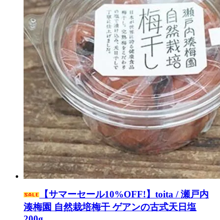
【サマーセール10%OFF!】toita / 瀬戸内
湊梅園 自然栽培梅干 ゲアンの古式天日塩
200g