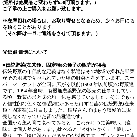
(送料は他商品と変わらず650円頂きます。)
ご了承の上ご購入をお願い致します。
※在庫切れの場合は、お取り寄せとなるため、少々お日にち
を頂くことがあります。
（その際は一旦ご連絡をさせて頂きます。）
光郷娍 畑懐について
■伝統野菜(在来種、固定種)の種子の販売が得意
伝統野菜の年代的な定義はなく私達はその地域で採れた野菜
がその地域で食べられていた頃の野菜と考えています。スー
パーマーケットが全国に広がる以前(1960 年以前頃)の野菜達
です。1994 年当時、有機無農薬野菜の販売の仕事をしてい
る頃、野菜の形と味の均一化を感じていました。そこでもっ
と個性的な色々な種(品種)があったはずと昔の伝統野菜(在来
種・固定種)に注目しました。種屋さんではもう積極的に販
売しなくなっていた昔の品種達です。
全国から集め育て食べてみると、これがじつに美味い。(食
味には個人差があります)比べると「やわらかく」「優しい
香り」で「味に深み」があるのが特徴です。プランターに昔