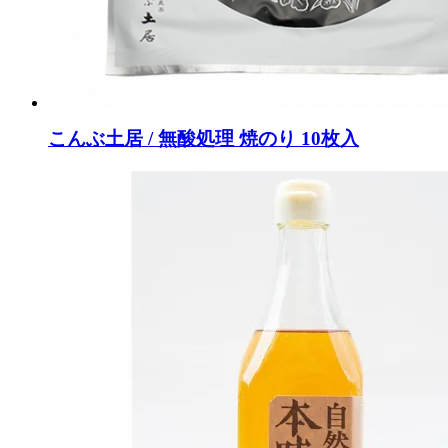
こんぶ土居 / 無酸処理 焼のり 10枚入