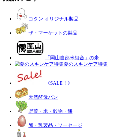
コタン オリジナル製品
ザ・マーケットの製品
「岡山自然米組合」の米
夏のスキンケア特集
《SALE！》
天然酵母パン
野菜・米・穀物・餅
卵・乳製品・ソーセージ