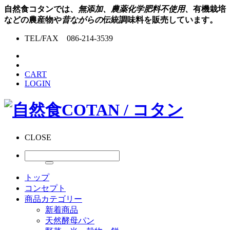
自然食コタンでは、
無添加、農薬化学肥料不使用、
有機栽培
などの農産物や
昔ながらの
伝統調味料を販売しています。
TEL/FAX 086-214-3539
CART
LOGIN
CLOSE
トップ
コンセプト
商品カテゴリー
新着商品
天然酵母パン