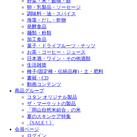
野菜・米・穀物・餅
卵・乳製品・ソーセージ
調味料・油・スパイス
海藻・だし・乾物
発酵食品
麺類・粉類
加工食品
菓子・ドライフルーツ・ナッツ
お茶・コーヒー・ジュース
日本酒・ワイン・その他酒類
生活雑貨
種子(固定種・伝統品種)・土・肥料
書籍・CD
動画コンテンツ
商品グループ
コタン オリジナル製品
ザ・マーケットの製品
「岡山自然米組合」の米
夏のスキンケア特集
《SALE！》
会員ページ
ログイン