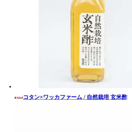
コタン×ワッカファーム / 自然栽培 玄米酢