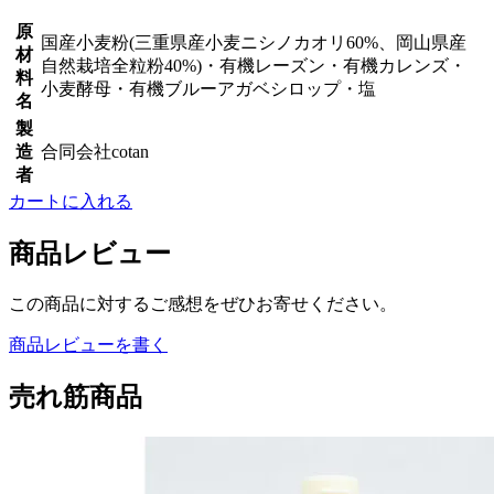
原
国産小麦粉(三重県産小麦ニシノカオリ60%、岡山県産
材
自然栽培全粒粉40%)・有機レーズン・有機カレンズ・
料
小麦酵母・有機ブルーアガベシロップ・塩
名
製
造
合同会社cotan
者
カートに入れる
商品レビュー
この商品に対するご感想をぜひお寄せください。
商品レビューを書く
売れ筋商品