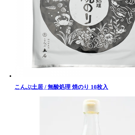
こんぶ土居 / 無酸処理 焼のり 10枚入