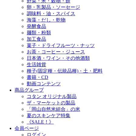
野菜・米・穀物・餅
卵・乳製品・ソーセージ
調味料・油・スパイス
海藻・だし・乾物
発酵食品
麺類・粉類
加工食品
菓子・ドライフルーツ・ナッツ
お茶・コーヒー・ジュース
日本酒・ワイン・その他酒類
生活雑貨
種子(固定種・伝統品種)・土・肥料
書籍・CD
動画コンテンツ
商品グループ
コタン オリジナル製品
ザ・マーケットの製品
「岡山自然米組合」の米
夏のスキンケア特集
《SALE！》
会員ページ
ログイン