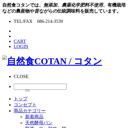
自然食コタンでは、
無添加、農薬化学肥料不使用、
有機栽培
などの農産物や
昔ながらの
伝統調味料を販売しています。
TEL/FAX 086-214-3539
CART
LOGIN
CLOSE
トップ
コンセプト
商品カテゴリー
新着商品
天然酵母パン