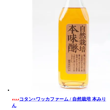
コタン×ワッカファーム / 自然栽培 本みり
ん