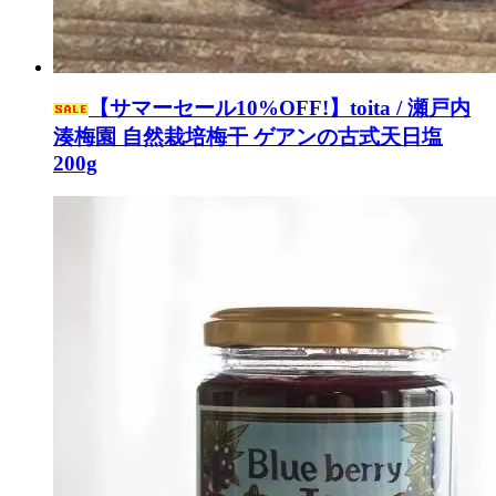
【サマーセール10%OFF!】toita / 瀬戸内
湊梅園 自然栽培梅干 ゲアンの古式天日塩
200g