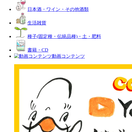
日本酒・ワイン・その他酒類
生活雑貨
種子(固定種・伝統品種)・土・肥料
書籍・CD
動画コンテンツ