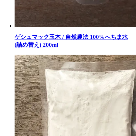
ゲシュマック玉木 / 自然農法 100%へちま水
(詰め替え) 200ml