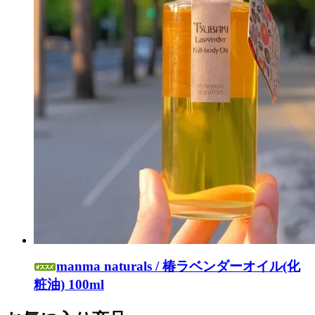
manma naturals / 椿ラベンダーオイル(化
粧油) 100ml