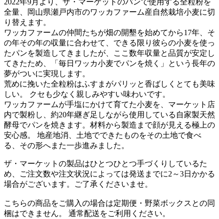
2022年9月より、ザ・マーケットのパンで使用する全粒粉を
全量、岡山県瀬戸内市のワッカファーム産自然栽培小麦に切
り替えます。
ワッカファームの仲間たちが畑の開墾を始めてから17年、そ
の年その年の収量に合わせて、できる限り彼らの小麦を使っ
たパンを製造してきましたが、ここ数年収量と品質が安定し
てきたため、「毎日ワッカ小麦でパンを焼く」という長年の
夢がついに実現します。
荒めに挽いた全粒粉はふすまがパリッと香ばしくとても美味
しい。 クセも少なく親しみやすい味わいです。
ワッカファームが手塩にかけて育てた小麦を、マーケット店
内で製粉し、約20年継ぎ足しながら使用している自家製天然
酵母でパンを焼きます。材料から製造まで顔が見える極上の
安心感。 地産地消、土地でできたものをその土地で食べ
る、その形へまた一歩進みました。
ザ・マーケットの製品はひとつひとつ手づくりしているた
め、ご注文数や注文状況によっては発送までに2～3日かかる
場合がございます。ご了承くださいませ。
こちらの商品をご購入の場合は定期便・野菜ボックスとの同
梱はできません。 通常配送をご利用ください。