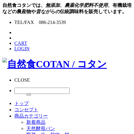
自然食コタンでは、
無添加、農薬化学肥料不使用、
有機栽培
などの農産物や
昔ながらの
伝統調味料を販売しています。
TEL/FAX 086-214-3539
CART
LOGIN
CLOSE
トップ
コンセプト
商品カテゴリー
新着商品
天然酵母パン