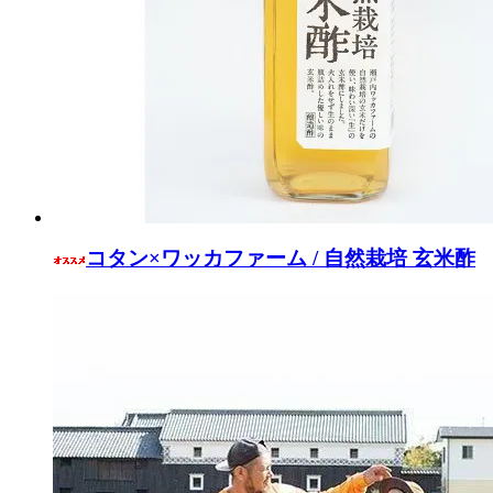
コタン×ワッカファーム / 自然栽培 玄米酢