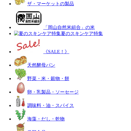
ザ・マーケットの製品
「岡山自然米組合」の米
夏のスキンケア特集
《SALE！》
天然酵母パン
野菜・米・穀物・餅
卵・乳製品・ソーセージ
調味料・油・スパイス
海藻・だし・乾物