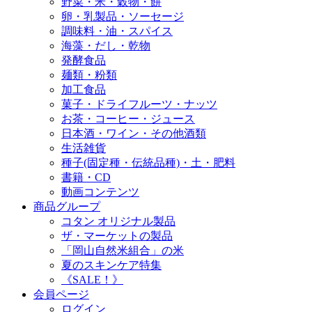
野菜・米・穀物・餅
卵・乳製品・ソーセージ
調味料・油・スパイス
海藻・だし・乾物
発酵食品
麺類・粉類
加工食品
菓子・ドライフルーツ・ナッツ
お茶・コーヒー・ジュース
日本酒・ワイン・その他酒類
生活雑貨
種子(固定種・伝統品種)・土・肥料
書籍・CD
動画コンテンツ
商品グループ
コタン オリジナル製品
ザ・マーケットの製品
「岡山自然米組合」の米
夏のスキンケア特集
《SALE！》
会員ページ
ログイン