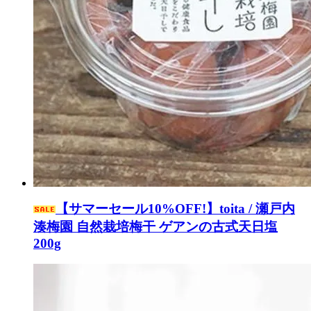
【サマーセール10%OFF!】toita / 瀬戸内
湊梅園 自然栽培梅干 ゲアンの古式天日塩
200g