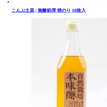
こんぶ土居 / 無酸処理 焼のり 10枚入