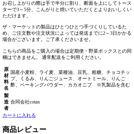
お召し上がりの際は手で半分に割り、断面を上にしてトース
ターで3～5分、こんがりと焼いていただくとよりおいしくい
ただけます。
ザ・マーケットの製品はひとつひとつ手づくりしているた
め、ご注文数や注文状況によっては発送までに2～3日かかる
場合がございます。ご了承くださいませ。
こちらの商品をご購入の場合は定期便・野菜ボックスとの同
梱はできません。 通常配送をご利用ください。
原
国産小麦粉、ライ麦、菜種油、豆乳、粗糖、チョコチッ
材
プ、くるみ、りんごジュース、オートミール、りんご
料
酢、ベーキングパウダー、カカオニブ ※乳製品を含む
名
製
造
合同会社cotan
者
カートに入れる
商品レビュー