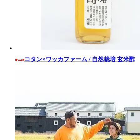
コタン×ワッカファーム / 自然栽培 玄米酢