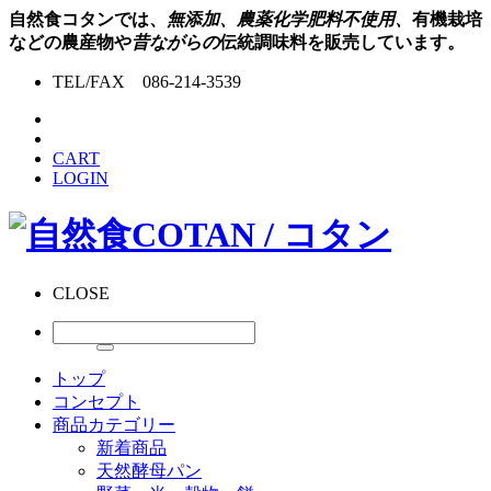
自然食コタンでは、
無添加、農薬化学肥料不使用、
有機栽培
などの農産物や
昔ながらの
伝統調味料を販売しています。
TEL/FAX 086-214-3539
CART
LOGIN
CLOSE
トップ
コンセプト
商品カテゴリー
新着商品
天然酵母パン