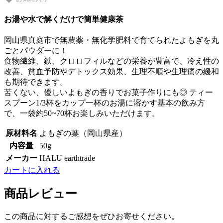
お湯や水で解くだけで簡単健康茶
岡山県真庭市で無農薬・無化学肥料で育てられたよもぎを丸
ごとパウダーに！
食物繊維、鉄、クロロフィルなどの栄養が豊富で、冷え性の
改善、貧血予防やデトックス効果、生理不順や生理痛の緩和
も期待できます。
苦くない、優しいよもぎの香りでお菓子作りにも◎ ティー
スプーン1/3杯をカップ一杯のお湯に溶かす基本の飲み方
で、一袋約50~70杯お楽しみいただけます。
原材料名
よもぎの葉（岡山県産）
内容量
50g
メーカー
HALU earthtrade
カートに入れる
商品レビュー
この商品に対するご感想をぜひお寄せください。