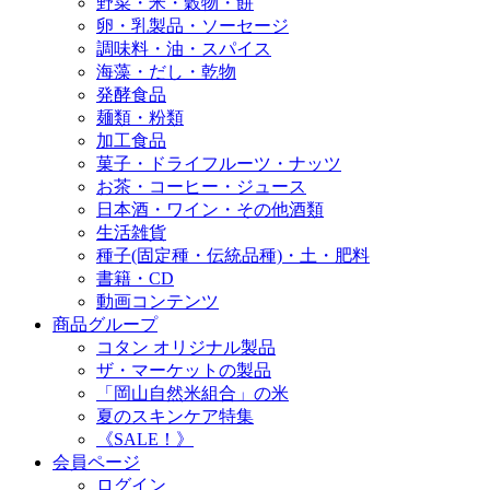
野菜・米・穀物・餅
卵・乳製品・ソーセージ
調味料・油・スパイス
海藻・だし・乾物
発酵食品
麺類・粉類
加工食品
菓子・ドライフルーツ・ナッツ
お茶・コーヒー・ジュース
日本酒・ワイン・その他酒類
生活雑貨
種子(固定種・伝統品種)・土・肥料
書籍・CD
動画コンテンツ
商品グループ
コタン オリジナル製品
ザ・マーケットの製品
「岡山自然米組合」の米
夏のスキンケア特集
《SALE！》
会員ページ
ログイン