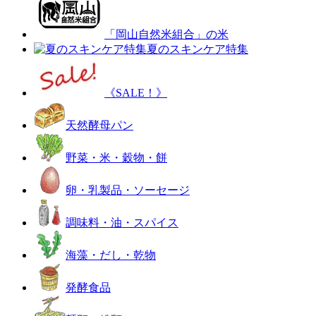
「岡山自然米組合」の米
夏のスキンケア特集
《SALE！》
天然酵母パン
野菜・米・穀物・餅
卵・乳製品・ソーセージ
調味料・油・スパイス
海藻・だし・乾物
発酵食品