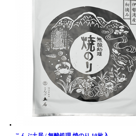
こんぶ土居 / 無酸処理 焼のり 10枚入