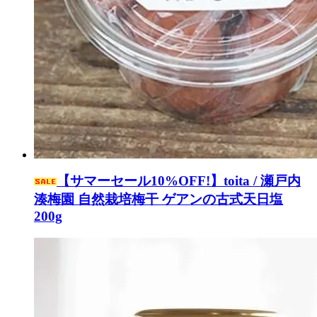
【サマーセール10%OFF!】toita / 瀬戸内
湊梅園 自然栽培梅干 ゲアンの古式天日塩
200g