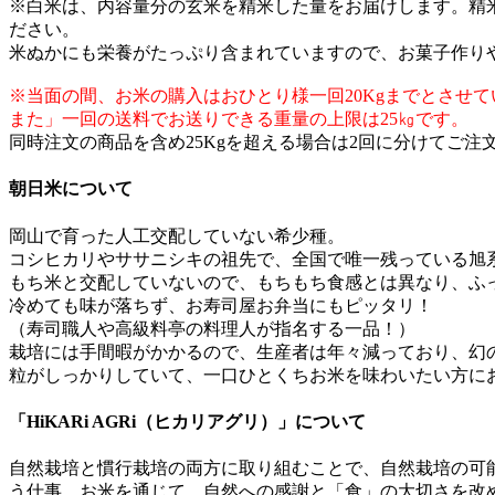
※白米は、内容量分の玄米を精米した量をお届けします。精
ださい。
米ぬかにも栄養がたっぷり含まれていますので、お菓子作り
※当面の間、お米の購入はおひとり様一回20Kgまでとさせ
また」一回の送料でお送りできる重量の上限は25㎏です。
同時注文の商品を含め25Kgを超える場合は2回に分けてご注
朝日米について
岡山で育った人工交配していない希少種。
コシヒカリやササニシキの祖先で、全国で唯一残っている旭
もち米と交配していないので、もちもち食感とは異なり、ふ
冷めても味が落ちず、お寿司屋お弁当にもピッタリ！
（寿司職人や高級料亭の料理人が指名する一品！）
栽培には手間暇がかかるので、生産者は年々減っており、幻
粒がしっかりしていて、一口ひとくちお米を味わいたい方に
「HiKARi AGRi（ヒカリアグリ）」について
自然栽培と慣行栽培の両方に取り組むことで、自然栽培の可
う仕事。お米を通じて、自然への感謝と「食」の大切さを改