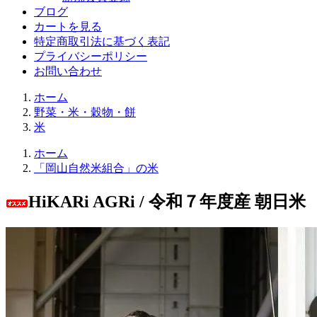
ブログ
カートを見る
特定商取引法に基づく表記
プライバシーポリシー
お問い合わせ
ホーム
野菜・米・穀物・餅
米
ホーム
「岡山自然米組合」の米
HiKARi AGRi / 令和７年度産 朝日米