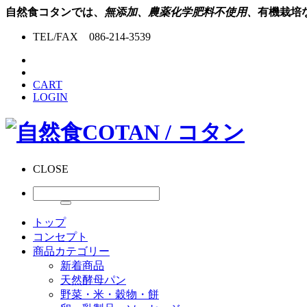
自然食コタンでは、
無添加、農薬化学肥料不使用、
有機栽培
TEL/FAX 086-214-3539
CART
LOGIN
CLOSE
トップ
コンセプト
商品カテゴリー
新着商品
天然酵母パン
野菜・米・穀物・餅