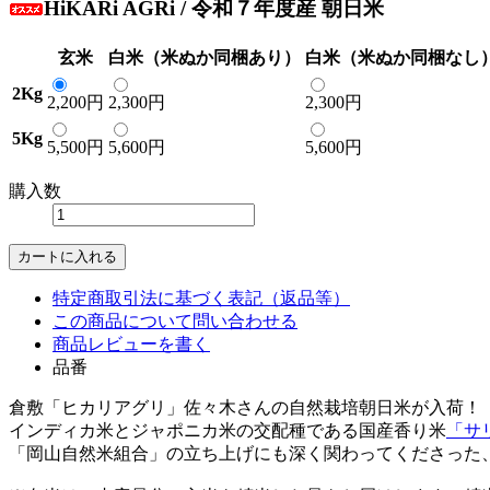
HiKARi AGRi / 令和７年度産 朝日米
玄米
白米（米ぬか同梱あり）
白米（米ぬか同梱なし
2Kg
2,200円
2,300円
2,300円
5Kg
5,500円
5,600円
5,600円
購入数
特定商取引法に基づく表記（返品等）
この商品について問い合わせる
商品レビューを書く
品番
倉敷「ヒカリアグリ」佐々木さんの自然栽培朝日米が入荷！
インディカ米とジャポニカ米の交配種である国産香り米
「サ
「岡山自然米組合」の立ち上げにも深く関わってくださった