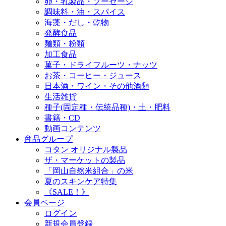
卵・乳製品・ソーセージ
調味料・油・スパイス
海藻・だし・乾物
発酵食品
麺類・粉類
加工食品
菓子・ドライフルーツ・ナッツ
お茶・コーヒー・ジュース
日本酒・ワイン・その他酒類
生活雑貨
種子(固定種・伝統品種)・土・肥料
書籍・CD
動画コンテンツ
商品グループ
コタン オリジナル製品
ザ・マーケットの製品
「岡山自然米組合」の米
夏のスキンケア特集
《SALE！》
会員ページ
ログイン
新規会員登録