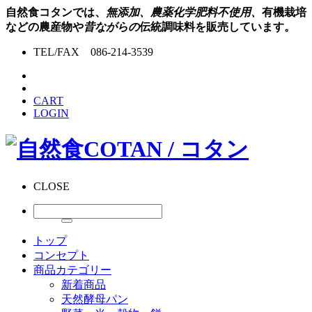
自然食コタンでは、
無添加、農薬化学肥料不使用、
有機栽培
などの農産物や
昔ながらの
伝統調味料を販売しています。
TEL/FAX 086-214-3539
CART
LOGIN
CLOSE
トップ
コンセプト
商品カテゴリー
新着商品
天然酵母パン