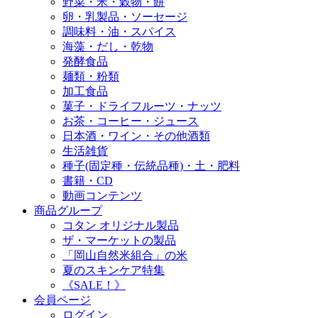
野菜・米・穀物・餅
卵・乳製品・ソーセージ
調味料・油・スパイス
海藻・だし・乾物
発酵食品
麺類・粉類
加工食品
菓子・ドライフルーツ・ナッツ
お茶・コーヒー・ジュース
日本酒・ワイン・その他酒類
生活雑貨
種子(固定種・伝統品種)・土・肥料
書籍・CD
動画コンテンツ
商品グループ
コタン オリジナル製品
ザ・マーケットの製品
「岡山自然米組合」の米
夏のスキンケア特集
《SALE！》
会員ページ
ログイン