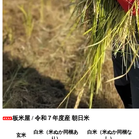
板米屋 / 令和７年度産 朝日米
白米（米ぬか同梱あ
白米（米ぬか同梱な
玄米
り）
し）