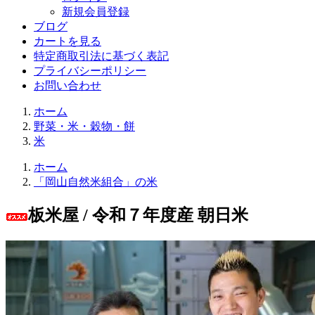
新規会員登録
ブログ
カートを見る
特定商取引法に基づく表記
プライバシーポリシー
お問い合わせ
ホーム
野菜・米・穀物・餅
米
ホーム
「岡山自然米組合」の米
板米屋 / 令和７年度産 朝日米