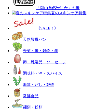
「岡山自然米組合」の米
夏のスキンケア特集
《SALE！》
天然酵母パン
野菜・米・穀物・餅
卵・乳製品・ソーセージ
調味料・油・スパイス
海藻・だし・乾物
発酵食品
麺類・粉類