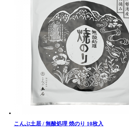
こんぶ土居 / 無酸処理 焼のり 10枚入