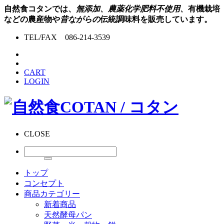
自然食コタンでは、
無添加、農薬化学肥料不使用、
有機栽培
などの農産物や
昔ながらの
伝統調味料を販売しています。
TEL/FAX 086-214-3539
CART
LOGIN
CLOSE
トップ
コンセプト
商品カテゴリー
新着商品
天然酵母パン