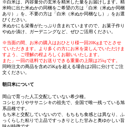
※白米は、内容量分の玄米を精米した量をお届けします。精
米時に出た米ぬかの同梱をご希望の方は「白米（米ぬか同梱
あり）」を、不要の方は「白米（米ぬか同梱なし）」をお選
びください。
米ぬかにも栄養がたっぷり含まれていますので、お菓子作り
やぬか漬け、ガーデニングなど、ぜひご活用ください。
※当面の間、お米の購入はおひとり様一回20Kgまでとさせ
ていただきます。より多くの方にお米を楽しんでいただけま
すよう、ご理解の程よろしくお願いいたします。
また」一回の送料でお送りできる重量の上限は25㎏です。
同時注文の商品を含め25Kgを超える場合は2回に分けてご注
文ください。
朝日米について
岡山で育った人工交配していない希少種。
コシヒカリやササニシキの祖先で、全国で唯一残っている旭
系品種です。
もち米と交配していないので、もちもち食感とは異なり、ふ
っくらした粘りで上品ですっきりとした甘みと奥ゆかしい旨
味が特徴です。