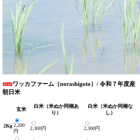
ワッカファーム（norashigoto）/ 令和７年度産
朝日米
白米（米ぬか同梱あ
白米（米ぬか同梱な
玄米
り）
し）
2,200
2Kg
2,300円
2,300円
円