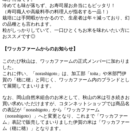
冷めても味が落ちず、お寿司屋お弁当にもピッタリ！
（寿司職人や高級料亭の料理人が指名する一品！）
栽培には手間暇がかかるので、生産者は年々減っており、幻
の品種とも言われます。
粒がしっかりしていて、一口ひとくちお米を味わいたい方に
おススメです◎
【ワッカファームからのお知らせ】
このたび秋山は、ワッカファームの正式メンバーに加わりま
した。
これに伴い、「norashigoto」は、加工部「toita」や米部門伊
賀の「穂に穂」と同じく、ワッカファーム内のブランドとし
て展開してまいります。
なお、岡山自然米組合のお米として、秋山の米は引き続きお
買い求めいただけますが、コタンネットショップでは商品名
の表記が「norashigoto」から「ワッカファーム
（norashigoto）」へと変更となり、これまで「ワッカファー
ム」表記で販売してまいりました伊賀の米は「ワッカファー
ム（穂に穂）」となります。