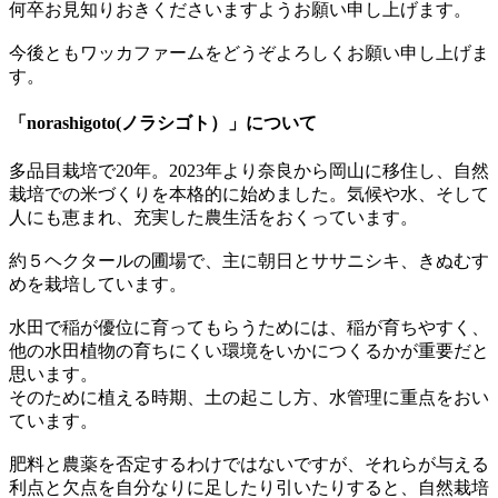
何卒お見知りおきくださいますようお願い申し上げます。
今後ともワッカファームをどうぞよろしくお願い申し上げま
す。
「norashigoto(ノラシゴト）」について
多品目栽培で20年。2023年より奈良から岡山に移住し、自然
栽培での米づくりを本格的に始めました。気候や水、そして
人にも恵まれ、充実した農生活をおくっています。
約５ヘクタールの圃場で、主に朝日とササニシキ、きぬむす
めを栽培しています。
水田で稲が優位に育ってもらうためには、稲が育ちやすく、
他の水田植物の育ちにくい環境をいかにつくるかが重要だと
思います。
そのために植える時期、土の起こし方、水管理に重点をおい
ています。
肥料と農薬を否定するわけではないですが、それらが与える
利点と欠点を自分なりに足したり引いたりすると、自然栽培