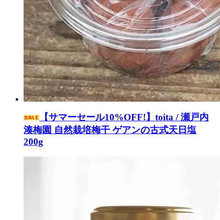
【サマーセール10%OFF!】toita / 瀬戸内
湊梅園 自然栽培梅干 ゲアンの古式天日塩
200g