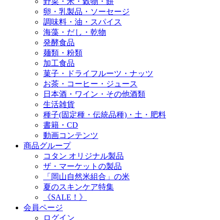
野菜・米・穀物・餅
卵・乳製品・ソーセージ
調味料・油・スパイス
海藻・だし・乾物
発酵食品
麺類・粉類
加工食品
菓子・ドライフルーツ・ナッツ
お茶・コーヒー・ジュース
日本酒・ワイン・その他酒類
生活雑貨
種子(固定種・伝統品種)・土・肥料
書籍・CD
動画コンテンツ
商品グループ
コタン オリジナル製品
ザ・マーケットの製品
「岡山自然米組合」の米
夏のスキンケア特集
《SALE！》
会員ページ
ログイン