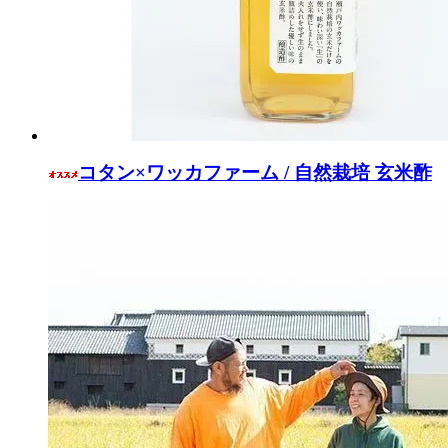
コタン×ワッカファーム / 自然栽培 玄米酢