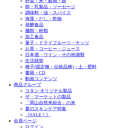
野菜・米・穀物・餅
卵・乳製品・ソーセージ
調味料・油・スパイス
海藻・だし・乾物
発酵食品
麺類・粉類
加工食品
菓子・ドライフルーツ・ナッツ
お茶・コーヒー・ジュース
日本酒・ワイン・その他酒類
生活雑貨
種子(固定種・伝統品種)・土・肥料
書籍・CD
動画コンテンツ
商品グループ
コタン オリジナル製品
ザ・マーケットの製品
「岡山自然米組合」の米
夏のスキンケア特集
《SALE！》
会員ページ
ログイン