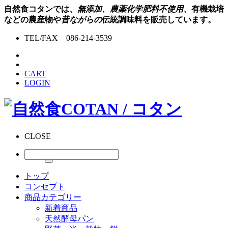
自然食コタンでは、
無添加、農薬化学肥料不使用、
有機栽培
などの農産物や
昔ながらの
伝統調味料を販売しています。
TEL/FAX 086-214-3539
CART
LOGIN
CLOSE
トップ
コンセプト
商品カテゴリー
新着商品
天然酵母パン