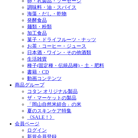
卵・乳製品・ソーセージ
調味料・油・スパイス
海藻・だし・乾物
発酵食品
麺類・粉類
加工食品
菓子・ドライフルーツ・ナッツ
お茶・コーヒー・ジュース
日本酒・ワイン・その他酒類
生活雑貨
種子(固定種・伝統品種)・土・肥料
書籍・CD
動画コンテンツ
商品グループ
コタン オリジナル製品
ザ・マーケットの製品
「岡山自然米組合」の米
夏のスキンケア特集
《SALE！》
会員ページ
ログイン
新規会員登録