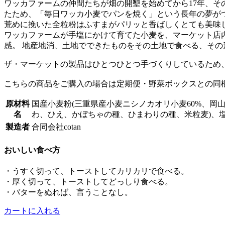
ワッカファームの仲間たちが畑の開墾を始めてから17年、
たため、「毎日ワッカ小麦でパンを焼く」という長年の夢が
荒めに挽いた全粒粉はふすまがパリッと香ばしくとても美味
ワッカファームが手塩にかけて育てた小麦を、マーケット店
感。 地産地消、土地でできたものをその土地で食べる、その
ザ・マーケットの製品はひとつひとつ手づくりしているため
こちらの商品をご購入の場合は定期便・野菜ボックスとの同
原材料
国産小麦粉(三重県産小麦ニシノカオリ小麦60%、岡山
名
わ、ひえ、かぼちゃの種、ひまわりの種、米粒麦)、
製造者
合同会社cotan
おいしい食べ方
・うすく切って、トーストしてカリカリで食べる。
・厚く切って、トーストしてどっしり食べる。
・バターをぬれば、言うことなし。
カートに入れる