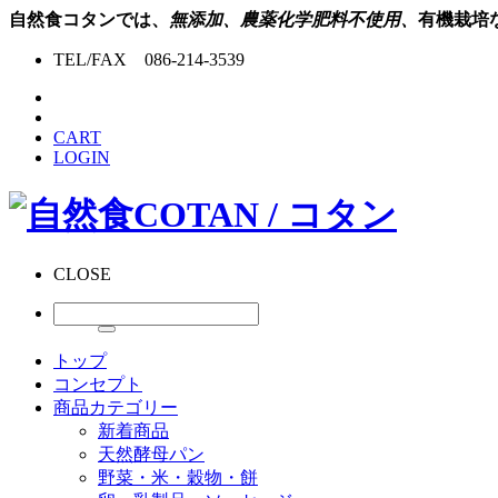
自然食コタンでは、
無添加、農薬化学肥料不使用、
有機栽培
TEL/FAX 086-214-3539
CART
LOGIN
CLOSE
トップ
コンセプト
商品カテゴリー
新着商品
天然酵母パン
野菜・米・穀物・餅