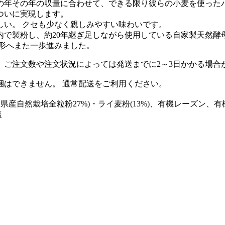
その年その年の収量に合わせて、できる限り彼らの小麦を使った
ついに実現します。
しい。 クセも少なく親しみやすい味わいです。
内で製粉し、約20年継ぎ足しながら使用している自家製天然酵
形へまた一歩進みました。
、ご注文数や注文状況によっては発送までに2～3日かかる場合
梱はできません。 通常配送をご利用ください。
県産自然栽培全粒粉27%)・ライ麦粉(13%)、有機レーズン
塩