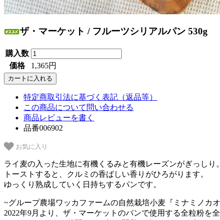
ザ・マーケット / フルーツシリアルパン 530g
購入数
価格
1,365円
特定商取引法に基づく表記（返品等）
この商品について問い合わせる
商品レビューを書く
品番006902
お気に入り
ライ麦の入った生地に有機くるみと有機レーズンがぎっしり
トーストすると、クルミの香ばしい香りがひろがります。
ゆっくり熟成していく日持ちするパンです。
~グループ農場ワッカファームの自然栽培小麦『ミナミノカオ
2022年9月より、ザ・マーケットのパンで使用する全粒粉