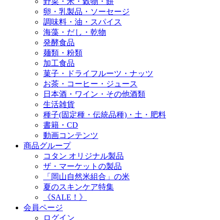
野菜・米・穀物・餅
卵・乳製品・ソーセージ
調味料・油・スパイス
海藻・だし・乾物
発酵食品
麺類・粉類
加工食品
菓子・ドライフルーツ・ナッツ
お茶・コーヒー・ジュース
日本酒・ワイン・その他酒類
生活雑貨
種子(固定種・伝統品種)・土・肥料
書籍・CD
動画コンテンツ
商品グループ
コタン オリジナル製品
ザ・マーケットの製品
「岡山自然米組合」の米
夏のスキンケア特集
《SALE！》
会員ページ
ログイン