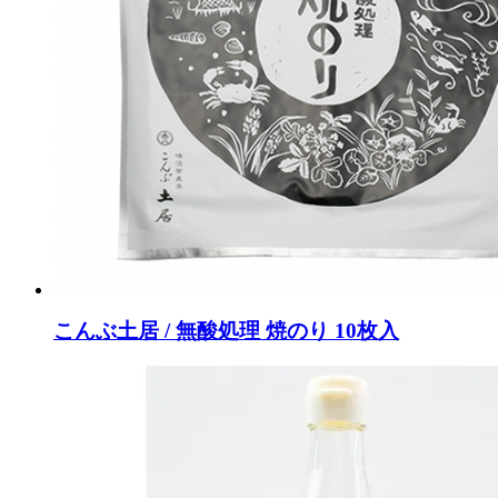
こんぶ土居 / 無酸処理 焼のり 10枚入