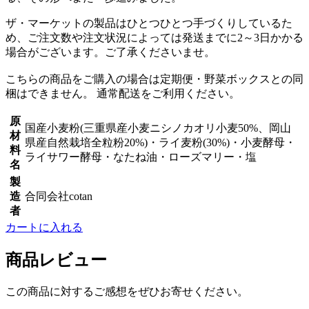
ザ・マーケットの製品はひとつひとつ手づくりしているた
め、ご注文数や注文状況によっては発送までに2～3日かかる
場合がございます。ご了承くださいませ。
こちらの商品をご購入の場合は定期便・野菜ボックスとの同
梱はできません。 通常配送をご利用ください。
原
国産小麦粉(三重県産小麦ニシノカオリ小麦50%、岡山
材
県産自然栽培全粒粉20%)・ライ麦粉(30%)・小麦酵母・
料
ライサワー酵母・なたね油・ローズマリー・塩
名
製
造
合同会社cotan
者
カートに入れる
商品レビュー
この商品に対するご感想をぜひお寄せください。