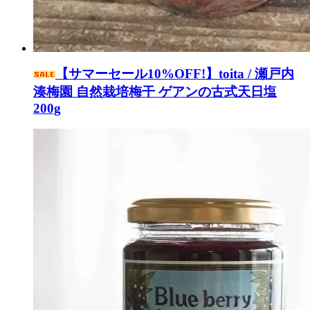
【サマーセール10%OFF!】toita / 瀬戸内
湊梅園 自然栽培梅干 ゲアンの古式天日塩
200g