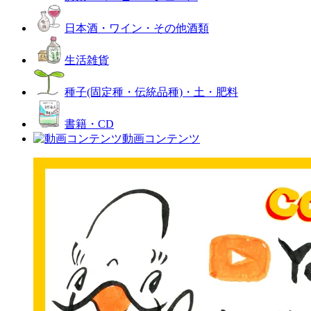
日本酒・ワイン・その他酒類
生活雑貨
種子(固定種・伝統品種)・土・肥料
書籍・CD
動画コンテンツ