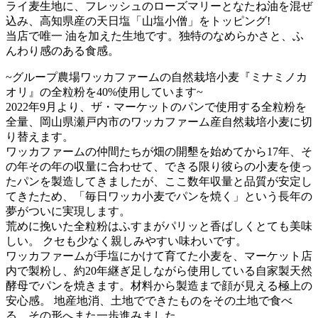
ライ麦生地に、フレッシュのローズマリーとなたね油を混ぜ
込み、高知県産の天日塩「山塩小僧」をトッピング!
当店で唯一 油を加えた生地です。独特のなめらかさと、ふ
んわり感のある食感。
~グループ農場ワッカファームの自然栽培小麦『ミナミノカ
オリ』の全粒粉を40%使用しています~
2022年9月より、ザ・マーケットのパンで使用する全粒粉を
全量、岡山県瀬戸内市のワッカファーム産自然栽培小麦に切
り替えます。
ワッカファームの仲間たちが畑の開墾を始めてから17年、そ
の年その年の収量に合わせて、できる限り彼らの小麦を使っ
たパンを製造してきましたが、ここ数年収量と品質が安定し
てきたため、「毎日ワッカ小麦でパンを焼く」という長年の
夢がついに実現します。
荒めに挽いた全粒粉はふすまがパリッと香ばしくとても美味
しい。 クセも少なく親しみやすい味わいです。
ワッカファームが手塩にかけて育てた小麦を、マーケット店
内で製粉し、約20年継ぎ足しながら使用している自家製天然
酵母でパンを焼きます。材料から製造まで顔が見える極上の
安心感。 地産地消、土地でできたものをその土地で食べ
る、その形へまた一歩進みました。