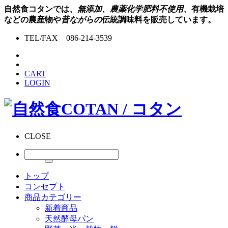
自然食コタンでは、
無添加、農薬化学肥料不使用、
有機栽培
などの農産物や
昔ながらの
伝統調味料を販売しています。
TEL/FAX 086-214-3539
CART
LOGIN
CLOSE
トップ
コンセプト
商品カテゴリー
新着商品
天然酵母パン