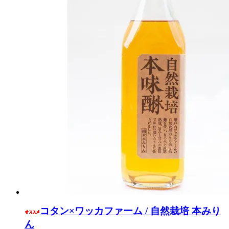
コタン×ワッカファーム / 自然栽培 本みり
ん