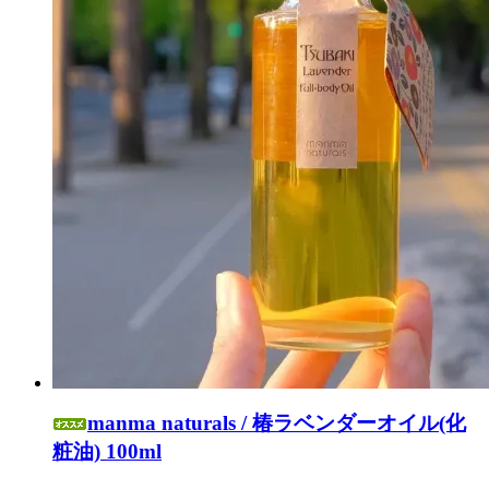
manma naturals / 椿ラベンダーオイル(化
粧油) 100ml