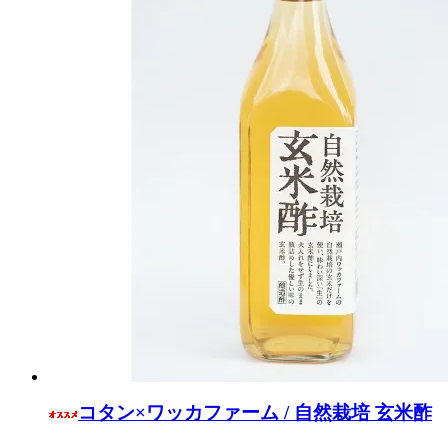
コタン×ワッカファーム / 自然栽培 玄米酢