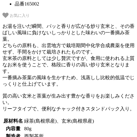
品番165002
お気に入り
お湯を注いだ瞬間、パッと香りが広がる炒り玄米と、その香
ばしい風味に負けないしっかりとした味わいの一番摘み茶
葉。
どちらの原料も、出雲地方で栽培期間中化学合成農薬を使用
せず、手間をかけて栽培されたものです。
玄米茶の原料としては少し贅沢ですが、食用に使われる上質
なお米を使うことで、格段に香りの高い炒り玄米となりま
す。
一番摘み茶葉の風味を生かすため、浅蒸しし比較的低温でじ
っくりと仕上げています。
質の高い玄米と茶葉が生み出す豊かな香りをお楽しみくださ
い。
リーフタイプで、便利なチャック付きスタンドパック入り。
原材料名
緑茶(島根県産)、玄米(島根県産)
内容量
80g
製造者
西製茶所