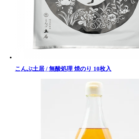
こんぶ土居 / 無酸処理 焼のり 10枚入