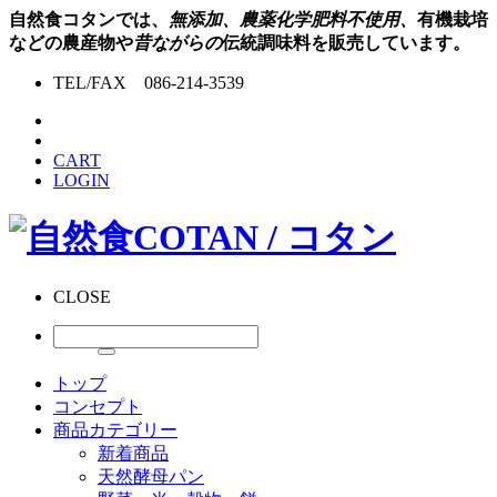
自然食コタンでは、
無添加、農薬化学肥料不使用、
有機栽培
などの農産物や
昔ながらの
伝統調味料を販売しています。
TEL/FAX 086-214-3539
CART
LOGIN
CLOSE
トップ
コンセプト
商品カテゴリー
新着商品
天然酵母パン