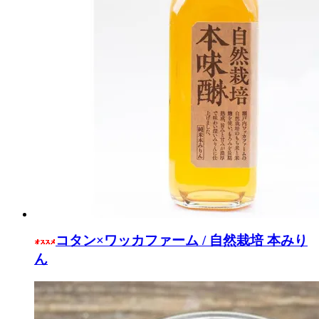
コタン×ワッカファーム / 自然栽培 本みり
ん