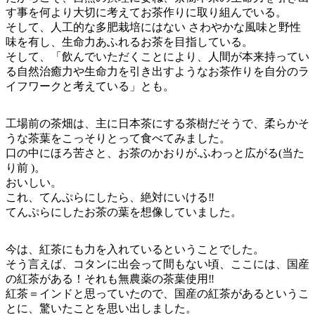
す事を何より大切に考えてお茶作りに取り組んでいる。
そして、人工的な多肥栽培にはない さわやかな風味と野性
味を有し、生命力あふれるお茶を目指している。
そして、「飲んでいただくことにより、人間が本来持ってい
る自然治癒力や生命力を引き出すようなお茶作りを自分のラ
イフワークと考えている」とも。
工場前の茶畑は、主に日本茶にする茶樹だそうで、柔らかそ
うな茶葉をこっそりとって食べてみました。
口の中にほろ苦さと、お茶のかおりが.ふわっと広がる(当た
り前 )。
おいしい。
これ、てんぷらにしたら、絶対にいける‼︎
てんぷらにしたお茶の葉を想像していました。
今は、紅茶にも力を入れているということでした。
そう言えば、コタンに出会って間もない頃、ここには、国産
の紅茶がある！それも無農薬の茶葉使用‼︎
紅茶＝インドと思っていたので、国産の紅茶があるというこ
とに、驚いたことを思い出しました。