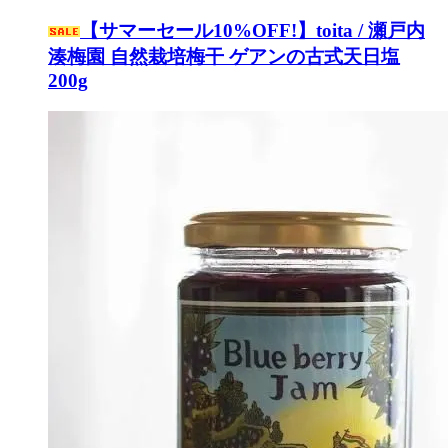
【サマーセール10%OFF!】toita / 瀬戸内
湊梅園 自然栽培梅干 ゲアンの古式天日塩
200g