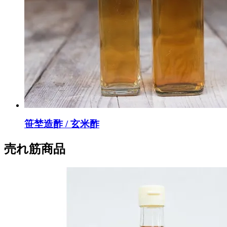
笹埜造酢 / 玄米酢
売れ筋商品