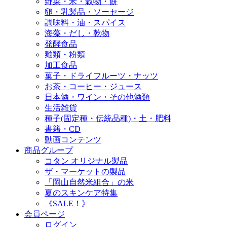
野菜・米・穀物・餅
卵・乳製品・ソーセージ
調味料・油・スパイス
海藻・だし・乾物
発酵食品
麺類・粉類
加工食品
菓子・ドライフルーツ・ナッツ
お茶・コーヒー・ジュース
日本酒・ワイン・その他酒類
生活雑貨
種子(固定種・伝統品種)・土・肥料
書籍・CD
動画コンテンツ
商品グループ
コタン オリジナル製品
ザ・マーケットの製品
「岡山自然米組合」の米
夏のスキンケア特集
《SALE！》
会員ページ
ログイン