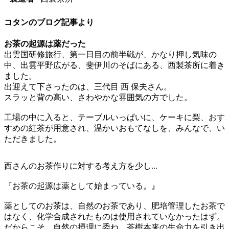
コタンのブログ記事より
お茶の起源は薬だった
出雲国研修旅行、第一日目の前半戦が、かなり押し気味の
中、出雲平野広がる、斐伊川のそばにある、西製茶所に着き
ました。
出迎えて下さったのは、三代目 西 保夫さん。
スラッと背の高い、さわやかな雰囲気の方でした。
工場の中に入ると、テーブルいっぱいに、ケーキに梨、おす
すめの紅茶が用意され、温かいおもてなしを、みんなで、い
ただきました。
西さんのお茶作りに対する考え方を少し...
『お茶の起源は薬として始まっている。』
薬としてのお茶は、自然のお茶であり、肥培管理したお茶で
はなく、化学合成されたものは使用されていなかったはず。
だからこそ、自然の摂理に委ね、茶樹本来の生命力を引き出