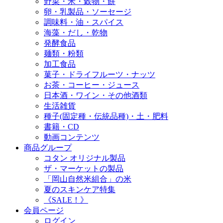
野菜・米・穀物・餅
卵・乳製品・ソーセージ
調味料・油・スパイス
海藻・だし・乾物
発酵食品
麺類・粉類
加工食品
菓子・ドライフルーツ・ナッツ
お茶・コーヒー・ジュース
日本酒・ワイン・その他酒類
生活雑貨
種子(固定種・伝統品種)・土・肥料
書籍・CD
動画コンテンツ
商品グループ
コタン オリジナル製品
ザ・マーケットの製品
「岡山自然米組合」の米
夏のスキンケア特集
《SALE！》
会員ページ
ログイン