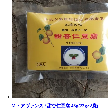
M・アヴァンス / 甜杏仁豆腐 46g(23g×2袋)