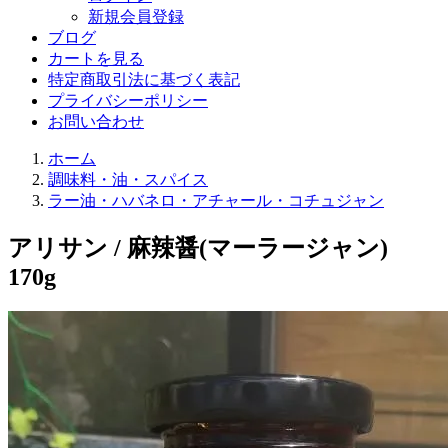
新規会員登録
ブログ
カートを見る
特定商取引法に基づく表記
プライバシーポリシー
お問い合わせ
ホーム
調味料・油・スパイス
ラー油・ハバネロ・アチャール・コチュジャン
アリサン / 麻辣醤(マーラージャン)
170g