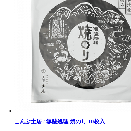
こんぶ土居 / 無酸処理 焼のり 10枚入