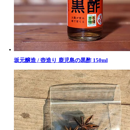
坂元醸造 / 壺造り 鹿児島の黒酢 150ml