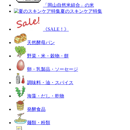
「岡山自然米組合」の米
夏のスキンケア特集
《SALE！》
天然酵母パン
野菜・米・穀物・餅
卵・乳製品・ソーセージ
調味料・油・スパイス
海藻・だし・乾物
発酵食品
麺類・粉類