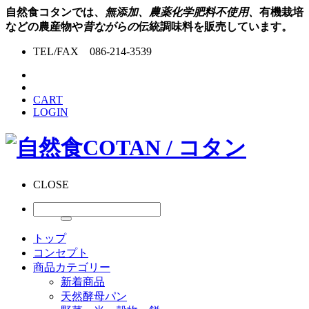
自然食コタンでは、
無添加、農薬化学肥料不使用、
有機栽培
などの農産物や
昔ながらの
伝統調味料を販売しています。
TEL/FAX 086-214-3539
CART
LOGIN
CLOSE
トップ
コンセプト
商品カテゴリー
新着商品
天然酵母パン