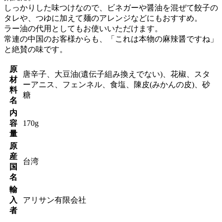
しっかりした味つけなので、ビネガーや醤油を混ぜて餃子の
タレや、つゆに加えて麺のアレンジなどにもおすすめ。
ラー油の代用としてもお使いいただけます。
常連の中国のお客様からも、「これは本物の麻辣醤ですね」
と絶賛の味です。
原
唐辛子、大豆油(遺伝子組み換えでない)、花椒、スタ
材
ーアニス、フェンネル、食塩、陳皮(みかんの皮)、砂
料
糖
名
内
容
170g
量
原
産
台湾
国
名
輸
入
アリサン有限会社
者