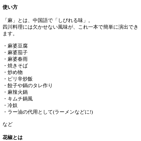
使い方
「麻」とは、中国語で「しびれる味」。
四川料理には欠かせない風味が、これ一本で簡単に演出でき
ます。
・麻婆豆腐
・麻婆茄子
・麻婆春雨
・焼きそば
・炒め物
・ピリ辛炒飯
・餃子や鍋のタレ作り
・麻辣火鍋
・キムチ鍋風
・冷奴
・ラー油の代用として(ラーメンなどに!)
など
花椒とは