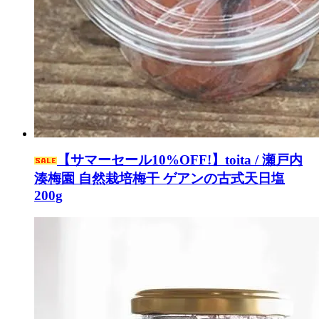
【サマーセール10%OFF!】toita / 瀬戸内
湊梅園 自然栽培梅干 ゲアンの古式天日塩
200g