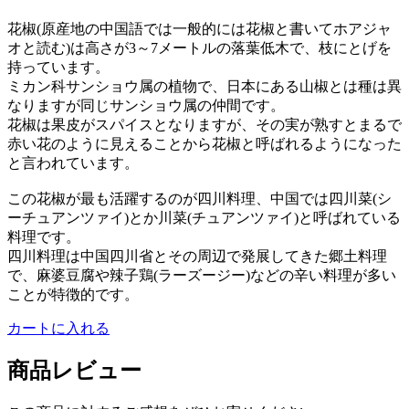
花椒(原産地の中国語では一般的には花椒と書いてホアジャ
オと読む)は高さが3～7メートルの落葉低木で、枝にとげを
持っています。
ミカン科サンショウ属の植物で、日本にある山椒とは種は異
なりますが同じサンショウ属の仲間です。
花椒は果皮がスパイスとなりますが、その実が熟すとまるで
赤い花のように見えることから花椒と呼ばれるようになった
と言われています。
この花椒が最も活躍するのが四川料理、中国では四川菜(シ
ーチュアンツァイ)とか川菜(チュアンツァイ)と呼ばれている
料理です。
四川料理は中国四川省とその周辺で発展してきた郷土料理
で、麻婆豆腐や辣子鶏(ラーズージー)などの辛い料理が多い
ことが特徴的です。
カートに入れる
商品レビュー