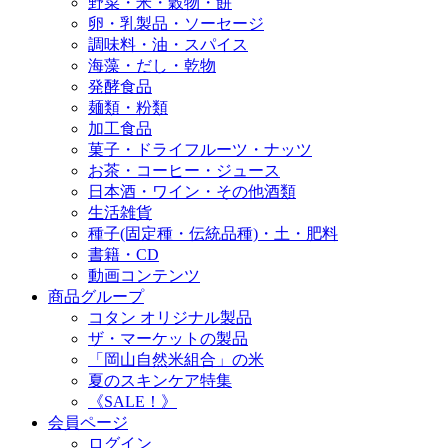
野菜・米・穀物・餅
卵・乳製品・ソーセージ
調味料・油・スパイス
海藻・だし・乾物
発酵食品
麺類・粉類
加工食品
菓子・ドライフルーツ・ナッツ
お茶・コーヒー・ジュース
日本酒・ワイン・その他酒類
生活雑貨
種子(固定種・伝統品種)・土・肥料
書籍・CD
動画コンテンツ
商品グループ
コタン オリジナル製品
ザ・マーケットの製品
「岡山自然米組合」の米
夏のスキンケア特集
《SALE！》
会員ページ
ログイン