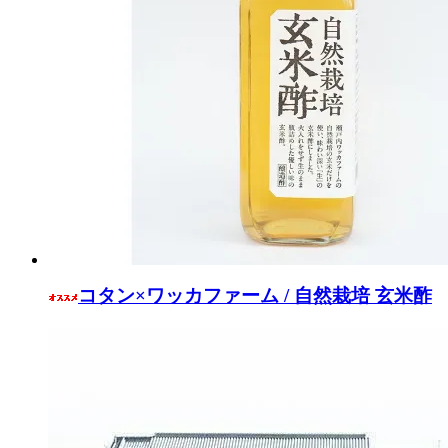
コタン×ワッカファーム / 自然栽培 玄米酢