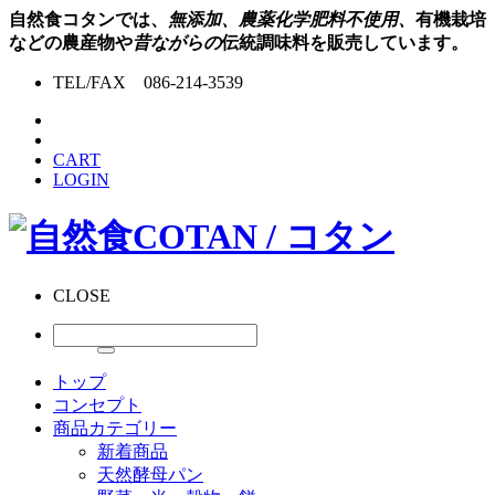
自然食コタンでは、
無添加、農薬化学肥料不使用、
有機栽培
などの農産物や
昔ながらの
伝統調味料を販売しています。
TEL/FAX 086-214-3539
CART
LOGIN
CLOSE
トップ
コンセプト
商品カテゴリー
新着商品
天然酵母パン