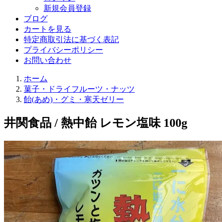
新規会員登録
ブログ
カートを見る
特定商取引法に基づく表記
プライバシーポリシー
お問い合わせ
ホーム
菓子・ドライフルーツ・ナッツ
飴(あめ)・グミ・寒天ゼリー
井関食品 / 熱中飴 レモン塩味 100g