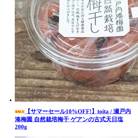
【サマーセール10%OFF!】toita / 瀬戸内
湊梅園 自然栽培梅干 ゲアンの古式天日塩
200g