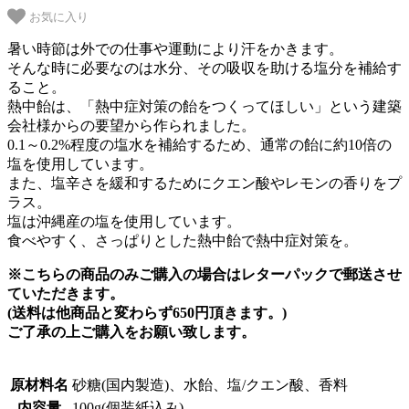
お気に入り
暑い時節は外での仕事や運動により汗をかきます。
そんな時に必要なのは水分、その吸収を助ける塩分を補給す
ること。
熱中飴は、「熱中症対策の飴をつくってほしい」という建築
会社様からの要望から作られました。
0.1～0.2%程度の塩水を補給するため、通常の飴に約10倍の
塩を使用しています。
また、塩辛さを緩和するためにクエン酸やレモンの香りをプ
ラス。
塩は沖縄産の塩を使用しています。
食べやすく、さっぱりとした熱中飴で熱中症対策を。
※こちらの商品のみご購入の場合はレターパックで郵送させ
ていただきます。
(送料は他商品と変わらず650円頂きます。)
ご了承の上ご購入をお願い致します。
原材料名
砂糖(国内製造)、水飴、塩/クエン酸、香料
内容量
100g(個装紙込み)