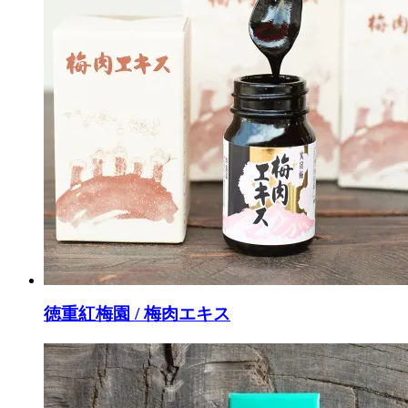
徳重紅梅園 / 梅肉エキス