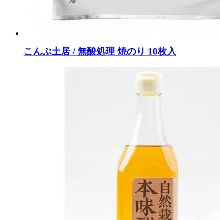
こんぶ土居 / 無酸処理 焼のり 10枚入