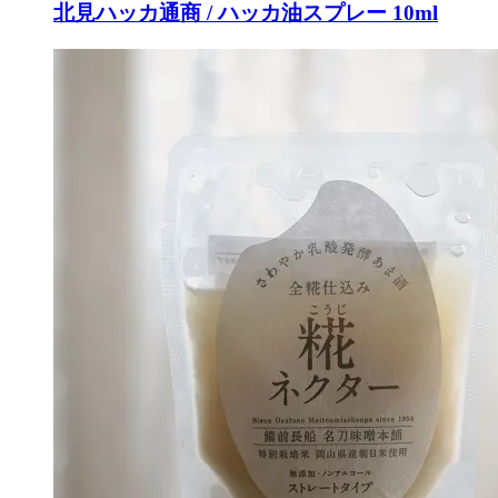
北見ハッカ通商 / ハッカ油スプレー 10ml