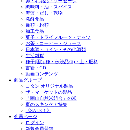
卵・乳製品・ソーセージ
調味料・油・スパイス
海藻・だし・乾物
発酵食品
麺類・粉類
加工食品
菓子・ドライフルーツ・ナッツ
お茶・コーヒー・ジュース
日本酒・ワイン・その他酒類
生活雑貨
種子(固定種・伝統品種)・土・肥料
書籍・CD
動画コンテンツ
商品グループ
コタン オリジナル製品
ザ・マーケットの製品
「岡山自然米組合」の米
夏のスキンケア特集
《SALE！》
会員ページ
ログイン
新規会員登録