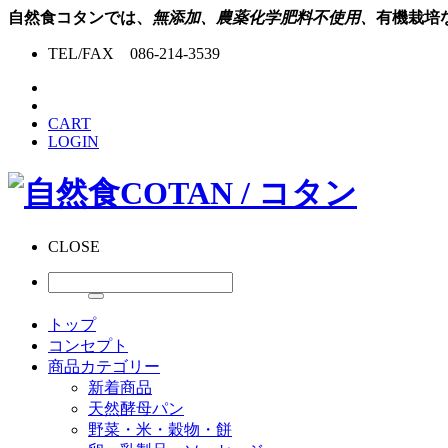
自然食コタンでは、
無添加、農薬化学肥料不使用、
有機栽培
TEL/FAX 086-214-3539
CART
LOGIN
CLOSE
トップ
コンセプト
商品カテゴリー
新着商品
天然酵母パン
野菜・米・穀物・餅